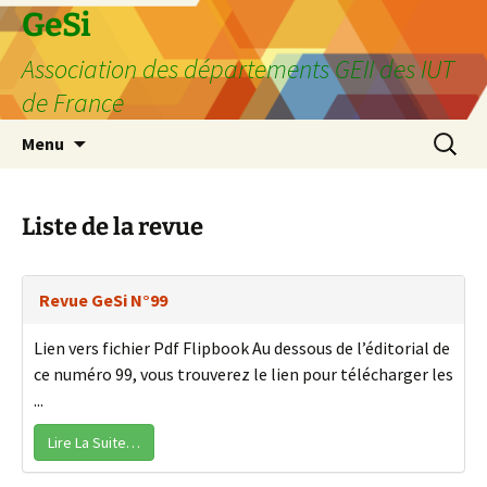
GeSi
Association des départements GEII des IUT
de France
Aller
Recherc
Menu
au
contenu
Liste de la revue
Revue GeSi N°99
Lien vers fichier Pdf Flipbook Au dessous de l’éditorial de
ce numéro 99, vous trouverez le lien pour télécharger les
...
Lire La Suite…