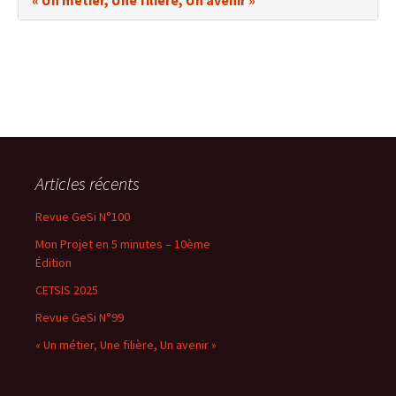
« Un métier, Une filière, Un avenir »
Articles récents
Revue GeSi N°100
Mon Projet en 5 minutes – 10ème
Édition
CETSIS 2025
Revue GeSi N°99
« Un métier, Une filière, Un avenir »