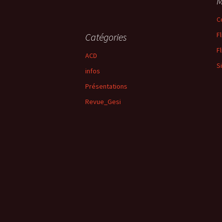
M
C
F
Catégories
F
ACD
S
infos
Présentations
Revue_Gesi