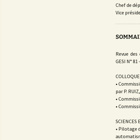
Chef de dé
Vice présid
SOMMAI
Revue des 
GESI N° 81 
COLLOQUE 
• Commissio
par P. RUIZ, F. AL
• Commission 2 :
• Commissio
SCIENCES 
• Pilotage 
automatismes pa