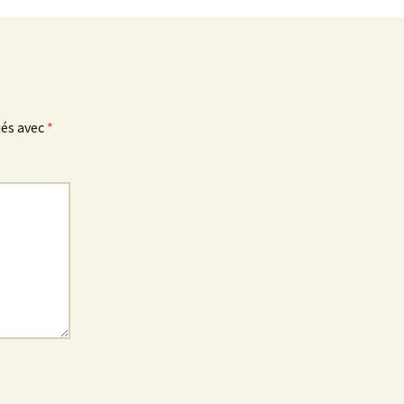
ués avec
*