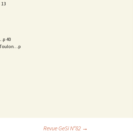
p 13
 .p 40
oulon. . .p
Revue GeSi N°82
→