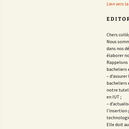
Lien vers la
E D I T O 
Chers collè
Nous somme
dans nos d
élaborer n
Rappelons q
bacheliers 
– d’assurer 
bacheliers 
notre tutel
en IUT ;
– d’actuali
l’insertion
technologie
Elle doit a