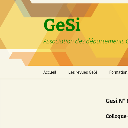
GeSi
Association des départements G
Aller
Accueil
Les revues GeSi
Formations
au
contenu
Assemblée des Chefs de
Liste de la revue
Bachelor U
Départements GEII
Technolog
Gesi N° 
Nos Infos
Modalités 
Colloque