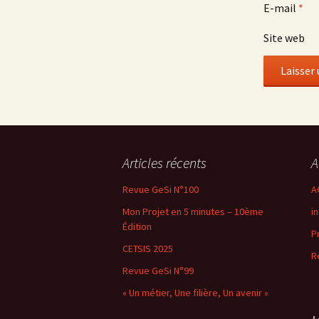
E-mail
*
Site web
Articles récents
A
Revue GeSi N°100
A
Mon Projet en 5 minutes – 10ème
i
Édition
P
CETSIS 2025
R
Revue GeSi N°99
« Un métier, Une filière, Un avenir »