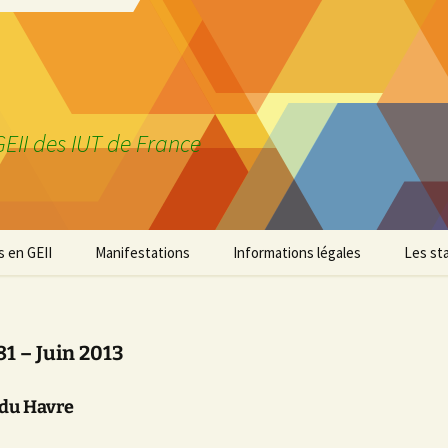
EII des IUT de France
 en GEII
Manifestations
Informations légales
Les st
niversitaire de
Les colloques GEII
Le Con
ie
d’admi
Coupe robotique GEII des
81 – Juin 2013
d’accès
IUT
du
Havre