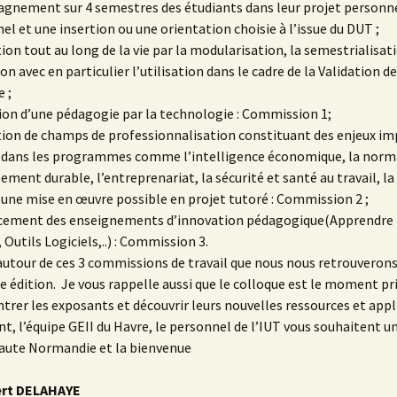
agnement sur 4 semestres des étudiants dans leur projet personne
el et une insertion ou une orientation choisie à l’issue du DUT ;
ion tout au long de la vie par la modularisation, la semestrialisati
on avec en particulier l’utilisation dans le cadre de la Validation d
 ;
tion d’une pédagogie par la technologie : Commission 1;
tion de champs de professionnalisation constituant des enjeux i
 dans les programmes comme l’intelligence économique, la norma
ement durable, l’entreprenariat, la sécurité et santé au travail, la
 une mise en œuvre possible en projet tutoré : Commission 2 ;
rcement des enseignements d’innovation pédagogique(Apprendre
Outils Logiciels,..) : Commission 3.
autour de ces 3 commissions de travail que nous nous retrouverons
 édition. Je vous rappelle aussi que le colloque est le moment pri
trer les exposants et découvrir leurs nouvelles ressources et appl
t, l’équipe GEII du Havre, le personnel de l’IUT vous souhaitent u
Haute Normandie et la bienvenue
rt DELAHAYE