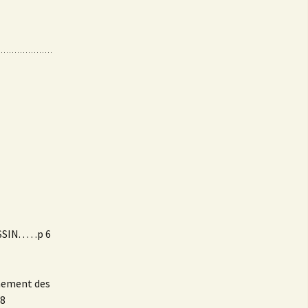
 . . . .p 6
gnement des
 8