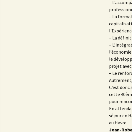
– L’accomp
professionn
– La format
capitalisati
l’Expérience
– La défini
– L’intégra
l’économie
le développ
projet avec
– Le renfo
Autrement, 
C’est donc 
cette 40ème
pour rencon
En attendan
séjour en 
au Havre.
Jean-Robe