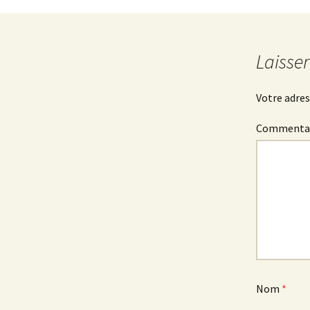
des
Laisse
articles
Votre adres
Commenta
Nom
*