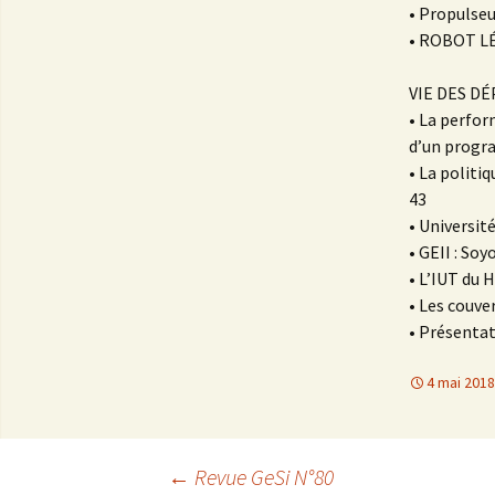
• Propulseur él
• ROBOT LÉO. . . . . 
VIE DES D
• La perfo
d’un program
• La politi
43
• Université du H
• GEII : Soyons b
• L’IUT du Havre e
• Les couvertures de
• Présentati
4 mai 2018
Navigation
←
Revue GeSi N°80