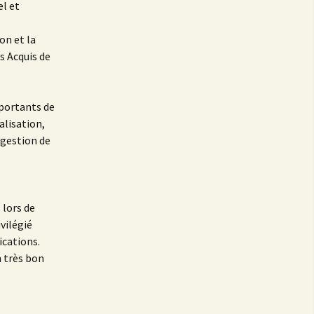
l et
on et la
es Acquis de
mportants de
lisation,
 gestion de
 lors de
vilégié
ications.
n très bon