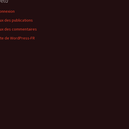
éta
onnexion
lux des publications
lux des commentaires
ite de WordPress-FR