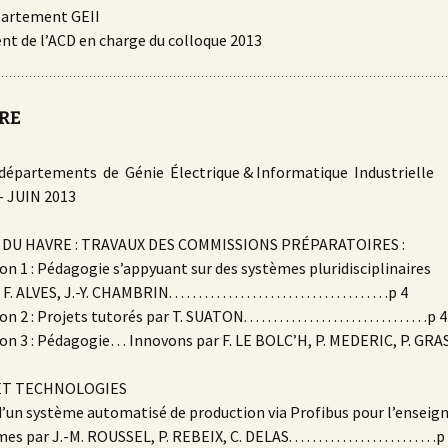
partement GEII
ent de l’ACD en charge du colloque 2013
RE
départements de Génie Électrique & Informatique Industrielle
– JUIN 2013
DU HAVRE : TRAVAUX DES COMMISSIONS PRÉPARATOIRES :
n 1 : Pédagogie s’appyuant sur des systèmes pluridisciplinaires
VES, J.-Y. CHAMBRIN. . . . . . . . . . . . . . . . . . . . . . . . . . . . . . . . . . . . .p 4
 Projets tutorés par T. SUATON. . . . . . . . . . . . . . . . . . . . . . . . . . . . . . .p 4
n 3 : Pédagogie… Innovons par F. LE BOLC’H, P. MEDERIC, P. GRASSIN.
ET TECHNOLOGIES
d’un système automatisé de production via Profibus pour l’ensei
r J.-M. ROUSSEL, P. REBEIX, C. DELAS. . . . . . . . . . . . . . . . . . . . . . . . .p