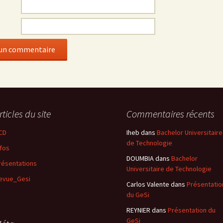
rticles du site
Commentaires récents
CD
Iheb
dans
Bachelor Universitaire
de Technologie
nfos
DOUMBIA
dans
Bachelor
résentations
Universitaire de Technologie
evue_Gesi
Carlos Valente
dans
Présentatio
du GeSi
REYNIER
dans
Présentation du
GeSi