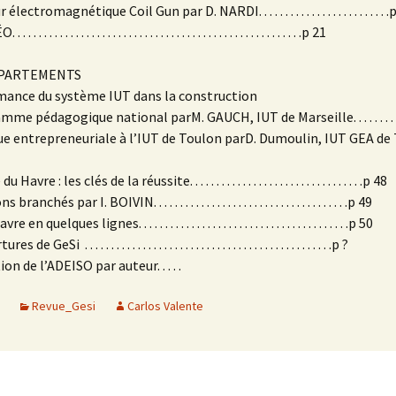
ectromagnétique Coil Gun par D. NARDI. . . . . . . . . . . . . . . . . . . . . . . . .
. . . . . . . . . . . . . . . . . . . . . . . . . . . . . . . . . . . . . . . . . . . . . . . . . .p 21
ÉPARTEMENTS
rmance du système IUT dans la construction
me pédagogique national parM. GAUCH, IUT de Marseille. . . . . . . . .
que entrepreneuriale à l’IUT de Toulon parD. Dumoulin, IUT GEA de T
avre : les clés de la réussite. . . . . . . . . . . . . . . . . . . . . . . . . . . . . . . . .p 48
ranchés par I. BOIVIN. . . . . . . . . . . . . . . . . . . . . . . . . . . . . . . . . . . . .p 49
n quelques lignes. . . . . . . . . . . . . . . . . . . . . . . . . . . . . . . . . . . . . . . .p 50
 GeSi . . . . . . . . . . . . . . . . . . . . . . . . . . . . . . . . . . . . . . . . . . . . . . .p ?
on de l’ADEISO par auteur. . . . .
Revue_Gesi
Carlos Valente