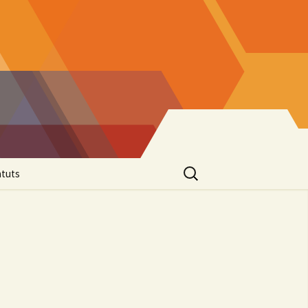
Rechercher :
atuts
seil
nistration